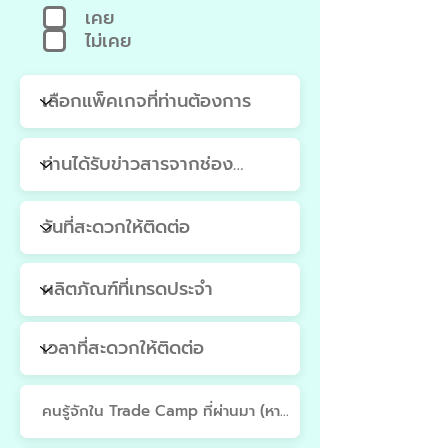
q
เคย
u
ไม่เคย
i
r
e
d