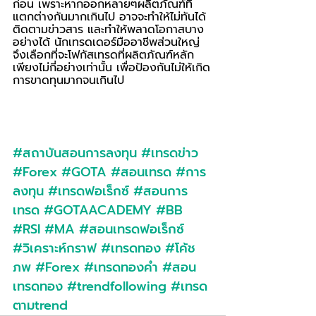
ก่อน เพราะหากออกหลายๆผลิตภัณฑ์ที่
แตกต่างกันมากเกินไป อาจจะทำให้ไม่ทันได้
ติดตามข่าวสาร และทำให้พลาดโอกาสบาง
อย่างได้ นักเทรดเดอร์มืออาชีพส่วนใหญ่ 
จึงเลือกที่จะโฟกัสเทรดที่ผลิตภัณฑ์หลัก
เพียงไม่กี่อย่างเท่านั้น เพื่อป้องกันไม่ให้เกิด
การขาดทุนมากจนเกินไป 
#สถาบันสอนการลงทุน
#เทรดข่าว
#Forex
#GOTA
#สอนเทรด
#การ
ลงทุน
#เทรดฟอเร็กซ์
#สอนการ
เทรด
#GOTAACADEMY
#BB
#RSI
#MA
#สอนเทรดฟอเร็กซ์
#วิเคราะห์กราฟ
#เทรดทอง
#โค้ช
ภพ
#Forex
#เทรดทองคำ
#สอน
เทรดทอง
#trendfollowing
#เทรด
ตามtrend