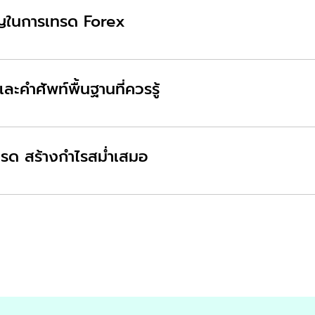
คัญในการเทรด Forex
คา ช่วงเวลาในการเทรด กฎหมายที่เกี่ยวข้องในตลาดFo
ละคำศัพท์พื้นฐานที่ควรรู้
ม MT4 จับมือเทรด พร้อมทำกำไร 20 คำศัพท์ที่เทรดเด
รด สร้างกำไรสม่ำเสมอ
้เครื่องมืออินดิเคเตอร์ทำกำไร Price Action สไตล์
gement