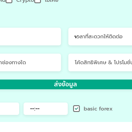
q
u
i
r
e
d
ส่งข้อมูล
basic forex