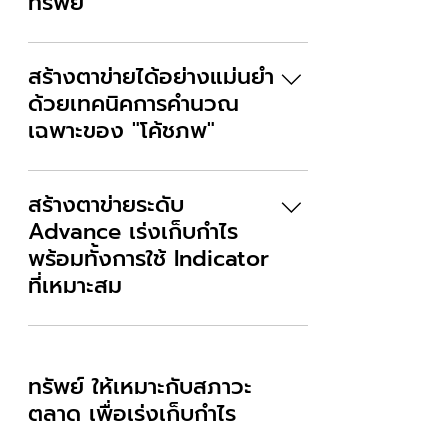
ทรัพย์”
ทำความรู้จักกับ “กลยุทธ์ตาข่าย
ดักทรัพย์” การเลือกกราฟและ
สร้างตาข่ายได้อย่างแม่นยำ
ผลิตภัณฑ์ที่จะวางตาข่าย หลักการ
ด้วยเทคนิคการคำนวณ
เก็บกำไรจากความผันผวน การใช้
เฉพาะของ "โค้ชภพ"
ตาข่ายกับทองคำ
วิธีการคำนวน MM แบบพื้นฐาน
วิธีการคำนวน MM แบบ
สร้างตาข่ายระดับ
Advance สำหรับตาข่ายดักทรัพย์
Advance เร่งเก็บกำไร
พร้อมทั้งการใช้ Indicator
ที่เหมาะสม
เข้าใจหลักการสร้างตาข่ายทั้ง 3
รูปแบบ การรวบไม้จากตาข่าย การ
การประยุกต์ตาข่ายดัก
ออกแบบตาข่ายแบบ Advance
ทรัพย์ ให้เหมาะกับสภาวะ
ตลาด เพื่อเร่งเก็บกำไร