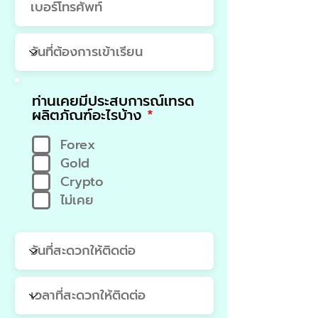
ท่านเคยมีประสบการณ์เทรด
R
ผลิตภัณฑ์อะไรบ้าง
*
e
q
Forex
u
Gold
i
Crypto
r
e
ไม่เคย
d